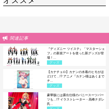
オススメ
関連記事
『ディズニー ツイステ』「マスターシェ
フ」の新規アートを使った新グッズが登
場！...
グッズ
【カナチョロ】カナンの水着のヒモがほ
どけて…!? アニメ『カナン様はあくまで
チ...
グッズ
豪華版には露出仕様のバニースーツパー
ツも…!? イラストレーター・高峰ナダレ
氏...
グッズ