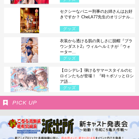
セクシーなバニー刑事のお姉さんはお好
きですか？ CheLA77先生のオリジナル...
グッズ
衣装から透ける肌の美しさに脱帽『ブラ
ウンダスト2』ウィルヘルミナが「ウォ
ーター...
グッズ
【ロシデレ】弾けるサマースタイルのヒ
ロインたちが登場！ 『時々ボソッとロシ
ア語...
グッズ
PICK UP