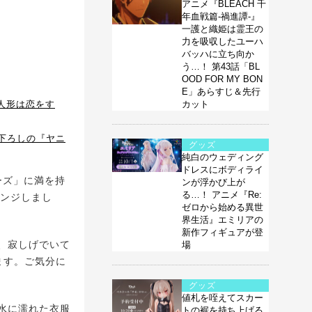
アニメ『BLEACH 千
年血戦篇-禍進譚-』
一護と織姫は霊王の
力を吸収したユーハ
バッハに立ち向か
う…！ 第43話「BL
OOD FOR MY BON
E」あらすじ＆先行
人形は恋をす
カット
き下ろしの『ヤニ
グッズ
純白のウェディング
ドレスにボディライ
ーズ」に満を持
ンが浮かび上が
る…！ アニメ『Re:
レンジしまし
ゼロから始める異世
界生活』エミリアの
新作フィギュアが登
、寂しげでいて
場
ます。ご気分に
グッズ
値札を咥えてスカー
水に濡れた衣服
トの裾を持ち上げる