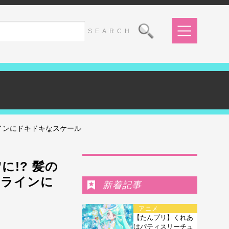
ラインにドキドキなスケール
Ranking
に!? 髪の
ィラインに
新着記事
アニメ
【たんプリ】くれあ
はパティスリーチュ