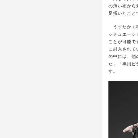
の薄い布から
足掻いたこと
うずたかく積
シチュエーシ
ことが可能で
に封入されて
の中には、他
た、「専用ビ
す。