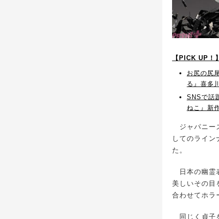
【PICK UP
お尻の尻
る』喜多
SNSで
ねこ』新作
ジャパニーズ
してのライン
た。
日本の幽霊表
美しいその目
合わせてホラ
同じく貞子を