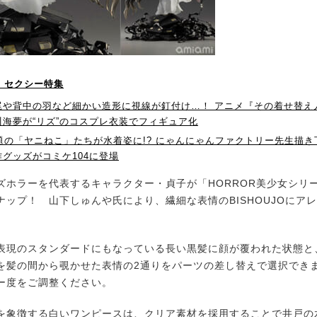
！】セクシー特集
尾や背中の羽など細かい造形に視線が釘付け…！ アニメ『その着せ替え
川海夢が“リズ”のコスプレ衣装でフィギュア化
話題の「ヤニねこ」たちが水着姿に!? にゃんにゃんファクトリー先生描
グッズがコミケ104に登場
ホラーを代表するキャラクター・貞子が「HORROR美少女シリ
ナップ！ 山下しゅんや氏により、繊細な表情のBISHOUJOにア
現のスタンダードにもなっている長い黒髪に顔が覆われた状態と
を髪の間から覗かせた表情の2通りをパーツの差し替えで選択でき
ー度をご調整ください。
象徴する白いワンピースは、クリア素材を採用することで井戸の