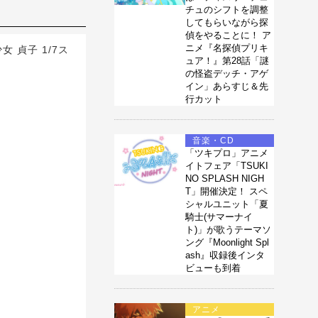
チュのシフトを調整
してもらいながら探
偵をやることに！ ア
ニメ『名探偵プリキ
貞子 1/7ス
ュア！』第28話「謎
の怪盗デッチ・アゲ
イン」あらすじ＆先
行カット
音楽・CD
「ツキプロ」アニメ
イトフェア「TSUKI
NO SPLASH NIGH
T」開催決定！ スペ
シャルユニット「夏
騎士(サマーナイ
ト)」が歌うテーマソ
ング『Moonlight Spl
ash』収録後インタ
ビューも到着
アニメ