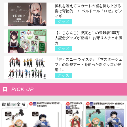
値札を咥えてスカートの裾を持ち上げる
姿は背徳的…！ ベルドール「ロゼ」がフ
ィギ...
グッズ
【にじさんじ】戌亥とこの登録者100万
人記念グッズが登場！ お守り＆チェキ風
カ...
グッズ
『ディズニー ツイステ』「マスターシェ
フ」の新規アートを使った新グッズが登
場！...
グッズ
PICK UP