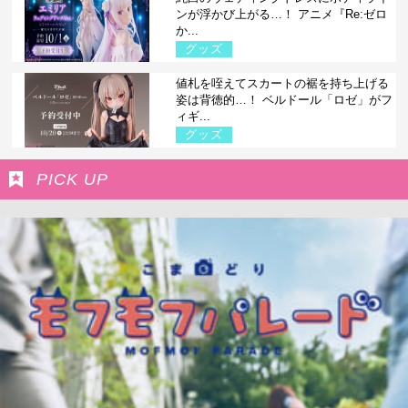
ンが浮かび上がる…！ アニメ『Re:ゼロ
か...
グッズ
値札を咥えてスカートの裾を持ち上げる
姿は背徳的…！ ベルドール「ロゼ」がフ
ィギ...
グッズ
PICK UP