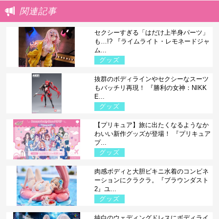
関連記事
セクシーすぎる「はだけ上半身パーツ」
も…!? 『ライムライト・レモネードジャ
ム...
グッズ
抜群のボディラインやセクシーなスーツ
もバッチリ再現！ 『勝利の女神：NIKK
E...
グッズ
【プリキュア】旅に出たくなるようなか
わいい新作グッズが登場！ 『プリキュア
プ...
グッズ
肉感ボディと大胆ビキニ水着のコンビネ
ーションにクラクラ。『ブラウンダスト
2』ユ...
グッズ
純白のウェディングドレスにボディライ