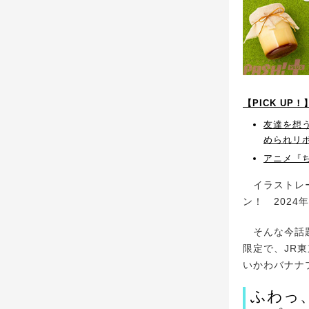
【PICK U
友達を想
められリ
アニメ『
イラストレー
ン！ 202
そんな今話題の
限定で、JR
いかわバナナ
ふわっ