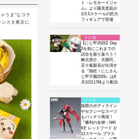
ト・レモネードジャ
ム』より陽見恵凪が
1/3.5スケールの巨大
ゃうま”なコラ
フィギュアで登場
グランスタ東京に
その他
【にじ甲2026】Day
3を前にこれまでの
試合を振り返ろう！
舞元啓介、天開司、
五十嵐梨花が出演す
る『熱狂！にじさん
じ甲子園2026』は8
月10日17時より配信
グッズ
抜群のボディライン
やセクシーなスーツ
もバッチリ再現！
『勝利の女神：NIK
KE レッドフード 1/
12スケール プラス