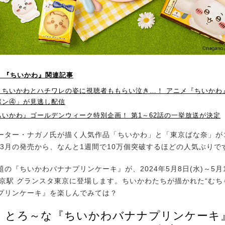
P！】『ちいかわ』関連記事
うちいかわとハチワレの姿に視聴者ももらい泣き…！ アニメ『ちいかわ』
ボン④」が見逃し配信
ちいかわ』ゴールデンウィーク特別企画！ 第1～62話の一挙放送が決定
ター・ナガノ氏が描く人気作品「ちいかわ」と「東京ばな奈」が
4年3月の発売から、なんと1週間で10万個突破するほどの人気ぶりで
『ちいかわバナナプリンケーキ』が、2024年5月8日(水)～5月1
東京駅 グランスタ東京に登場します。ちいかわたちが描かれた“むち
プリンケーキ』を楽しんでみては？
、とろ～な『ちいかわバナナプリンケーキ』