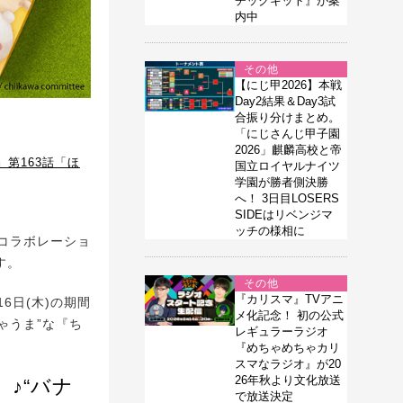
チックキット』が案
内中
その他
【にじ甲2026】本戦
Day2結果＆Day3試
合振り分けまとめ。
「にじさんじ甲子園
2026」麒麟高校と帝
第163話「ほ
国立ロイヤルナイツ
学園が勝者側決勝
へ！ 3日目LOSERS
SIDEはリベンジマ
ッチの様相に
コラボレーショ
す。
その他
『カリスマ』TVアニ
6日(木)の期間
メ化記念！ 初の公式
ゃうま”な『ち
レギュラーラジオ
『めちゃめちゃカリ
スマなラジオ』が20
26年秋より文化放送
♪“バナ
で放送決定