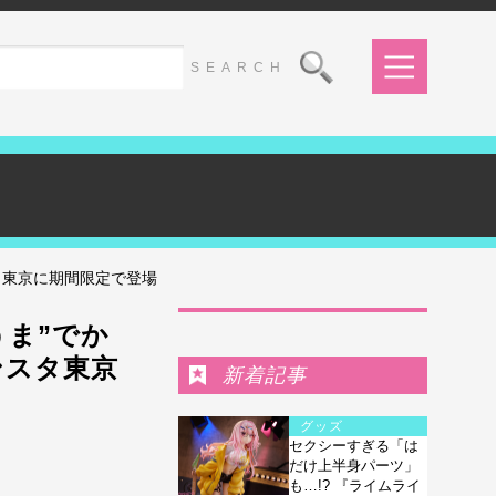
タ東京に期間限定で登場
Ranking
うま”でか
ンスタ東京
新着記事
グッズ
セクシーすぎる「は
だけ上半身パーツ」
も…!? 『ライムライ