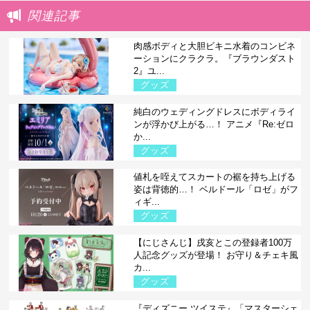
関連記事
肉感ボディと大胆ビキニ水着のコンビネ
ーションにクラクラ。『ブラウンダスト
2』ユ...
グッズ
純白のウェディングドレスにボディライ
ンが浮かび上がる…！ アニメ『Re:ゼロ
か...
グッズ
値札を咥えてスカートの裾を持ち上げる
姿は背徳的…！ ベルドール「ロゼ」がフ
ィギ...
グッズ
【にじさんじ】戌亥とこの登録者100万
人記念グッズが登場！ お守り＆チェキ風
カ...
グッズ
『ディズニー ツイステ』「マスターシェ