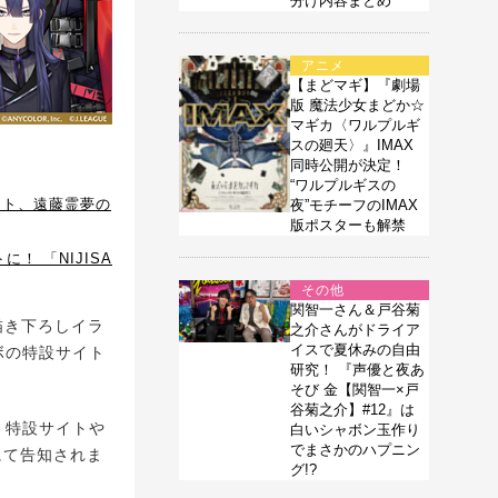
分け内容まとめ
アニメ
【まどマギ】『劇場
版 魔法少女まどか☆
マギカ〈ワルプルギ
スの廻天〉』IMAX
同時公開が決定！
“ワルプルギスの
ット、遠藤霊夢の
夜”モチーフのIMAX
版ポスターも解禁
！ 「NIJISA
その他
関智一さん＆戸谷菊
描き下ろしイラ
之介さんがドライア
イスで夏休みの自由
ボの特設サイト
研究！ 『声優と夜あ
そび 金【関智一×戸
谷菊之介】#12』は
、特設サイトや
白いシャボン玉作り
でまさかのハプニン
トにて告知されま
グ!?