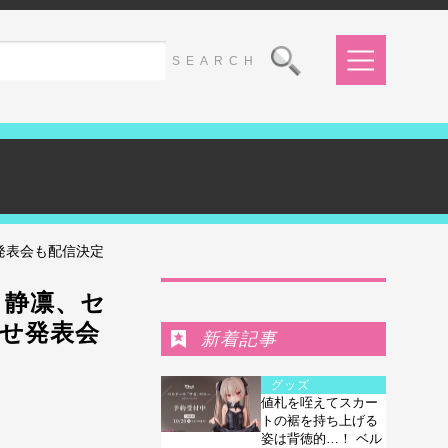
発表会も配信決定
Ranking
 静凛、セ
せ発表会
新着記事
グッズ
値札を咥えてスカー
トの裾を持ち上げる
姿は背徳的…！ ベル