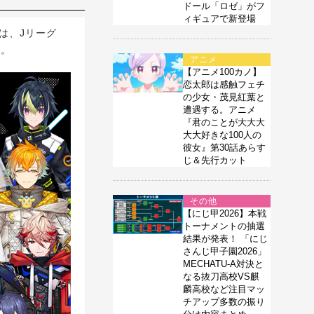
ドール「ロゼ」がフ
ィギュアで新登場
」は、Jリーグ
す。
アニメ
【アニメ100カノ】
恋太郎は感触フェチ
の少女・茂見紅葉と
遭遇する。アニメ
『君のことが大大大
大大好きな100人の
彼女』第30話あらす
じ＆先行カット
その他
【にじ甲2026】本戦
トーナメントの抽選
結果が発表！ 「にじ
さんじ甲子園2026」
MECHATU-A対決と
なる抜刀高校VS麒
麟高校など注目マッ
チアップ多数の振り