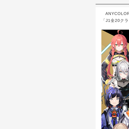
ANYCOLO
「J1全20