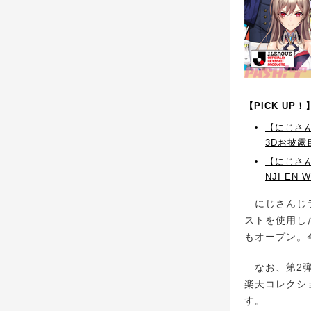
【PICK UP
【にじさん
3Dお披露
【にじさん
NJI EN 
にじさんじラ
ストを使用し
もオープン。
なお、第2弾
楽天コレクショ
す。