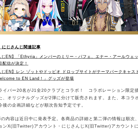
！】にじさんじ関連記事
じEN】「Ethyria」メンバーのミリー・パフェ、エナー・アールウェ
目配信が決定！
じEN】レン ゾットやドッピオ ドロップサイトがテーマパークキャストに
Welcome to EN Land！」グッズが登場
イバー20名がJ1全20クラブとコラボ！ コラボレーション限定
た、オリジナルグッズが2弾に分けて販売されます。また、本コラ
今後の企画詳細などが順次告知予定です。
の内容は近日中に発表予定。各商品の詳細と第二弾の情報は順次
ンX(旧Twitter)アカウント・にじさんじX(旧Twitter)アカウン