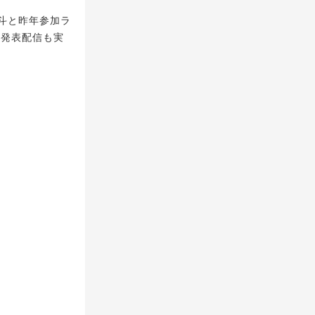
斗と昨年参加ラ
せ発表配信も実