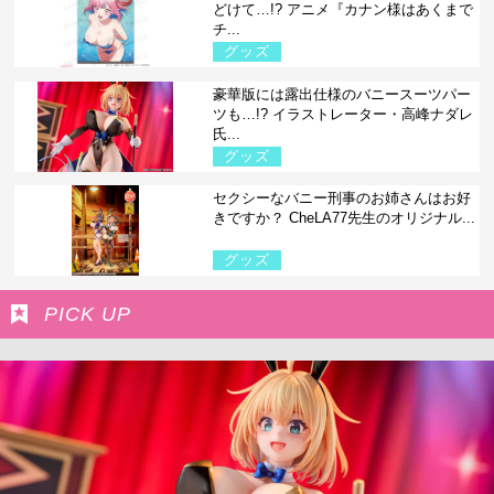
どけて…!? アニメ『カナン様はあくまで
チ...
グッズ
豪華版には露出仕様のバニースーツパー
ツも…!? イラストレーター・高峰ナダレ
氏...
グッズ
セクシーなバニー刑事のお姉さんはお好
きですか？ CheLA77先生のオリジナル...
グッズ
PICK UP