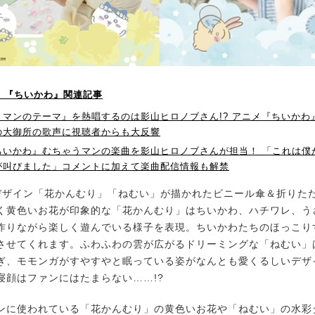
P！】『ちいかわ』関連記事
マンのテーマ』を熱唱するのは影山ヒロノブさん!? アニメ『ちいかわ』
の大御所の歌声に視聴者からも大反響
ちいかわ』むちゃうマンの楽曲を影山ヒロノブさんが担当！ 「これは僕
が叫びました」コメントに加えて楽曲配信情報も解禁
ザイン「花かんむり」「ねむい」が描かれたビニール傘＆折りた
く黄色いお花が印象的な「花かんむり」はちいかわ、ハチワレ、う
作りながら楽しく遊んでいる様子を表現。ちいかわたちのほっこり
させてくれます。ふわふわの雲が広がるドリーミングな「ねむい」
ぎ、モモンガがすやすやと眠っている姿がなんとも愛くるしいデザ
寝顔はファンにはたまらない……!?
に使われている「花かんむり」の黄色いお花や「ねむい」の水彩