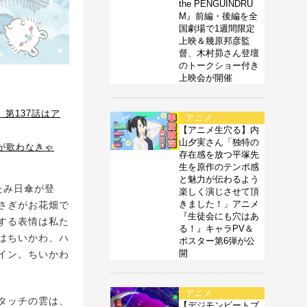
the PENGUINDRU
M』前編・後編を全
国劇場で1週間限定
上映＆幾原邦彦監
督、木村昴さん登壇
のトークショー付き
上映会が開催
第137話はア
アニメ
【アニメ生穴る】内
山夕実さん「独特の
が歌わなきゃ
存在感を放つ平塚先
生を原作のテンポ感
と魅力が伝わるよう
たみ日傘が登
楽しく演じさせて頂
きました！」アニメ
さぎがお花畑で
『生徒会にも穴はあ
する表情は私た
る！』キャラPV＆
はちいかわ、ハ
ポスター第6弾が公
開
イン。ちいかわ
アニメ
タッチの雲は、
【デジモンビートブ