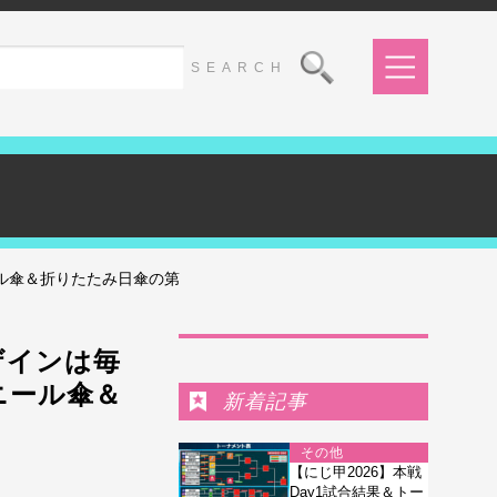
ール傘＆折りたたみ日傘の第
Ranking
ザインは毎
ニール傘＆
新着記事
その他
【にじ甲2026】本戦
Day1試合結果＆トー