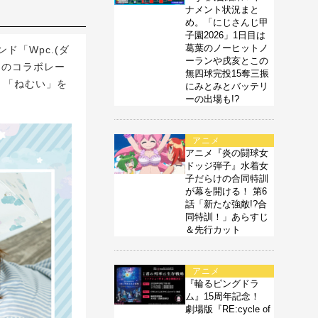
ナメント状況まと
め。「にじさんじ甲
子園2026」1日目は
葛葉のノーヒットノ
「Wpc.(ダ
ーランや戌亥とこの
とのコラボレー
無四球完投15奪三振
」「ねむい」を
にみとみとバッテリ
ーの出場も!?
アニメ
アニメ『炎の闘球女
ドッジ弾子』水着女
子だらけの合同特訓
が幕を開ける！ 第6
話「新たな強敵!?合
同特訓！」あらすじ
＆先行カット
アニメ
『輪るピングドラ
ム』15周年記念！
劇場版『RE:cycle of