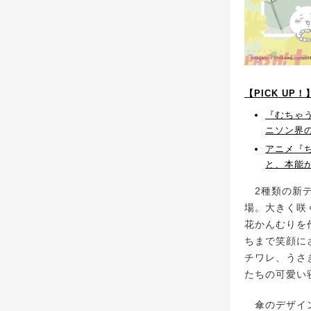
【PICK U
『むちゃう
ニソン界
アニメ『
と、本能
2種類の新デ
場。大きく咲
花かんむりを
ちまで笑顔に
チワレ、うさ
たちの可愛い
傘のデザイン