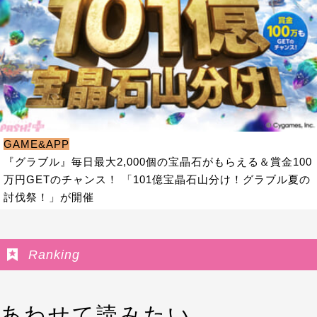
GAME&APP
『グラブル』毎日最大2,000個の宝晶石がもらえる＆賞金100
万円GETのチャンス！ 「101億宝晶石山分け！グラブル夏の
討伐祭！」が開催
Ranking
あわせて読みたい