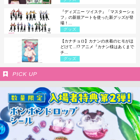
『ディズニー ツイステ』「マスターシェ
フ」の新規アートを使った新グッズが登
場！...
グッズ
【カナチョロ】カナンの水着のヒモがほ
どけて…!? アニメ『カナン様はあくまで
チ...
グッズ
PICK UP