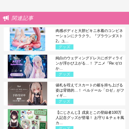
関連記事
肉感ボディと大胆ビキニ水着のコンビネ
ーションにクラクラ。『ブラウンダスト
2』ユ...
グッズ
純白のウェディングドレスにボディライ
ンが浮かび上がる…！ アニメ『Re:ゼロ
か...
グッズ
値札を咥えてスカートの裾を持ち上げる
姿は背徳的…！ ベルドール「ロゼ」がフ
ィギ...
グッズ
【にじさんじ】戌亥とこの登録者100万
人記念グッズが登場！ お守り＆チェキ風
カ...
グッズ