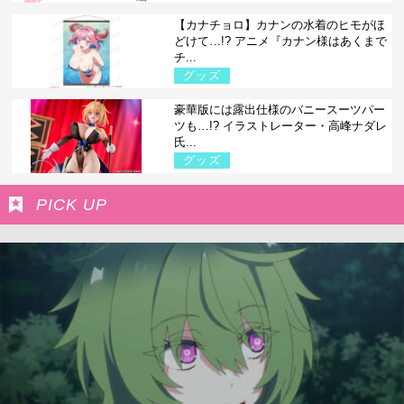
【カナチョロ】カナンの水着のヒモがほ
どけて…!? アニメ『カナン様はあくまで
チ...
グッズ
豪華版には露出仕様のバニースーツパー
ツも…!? イラストレーター・高峰ナダレ
氏...
グッズ
PICK UP