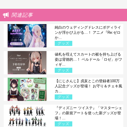
関連記事
純白のウェディングドレスにボディライ
ンが浮かび上がる…！ アニメ『Re:ゼロ
か...
グッズ
値札を咥えてスカートの裾を持ち上げる
姿は背徳的…！ ベルドール「ロゼ」がフ
ィギ...
グッズ
【にじさんじ】戌亥とこの登録者100万
人記念グッズが登場！ お守り＆チェキ風
カ...
グッズ
『ディズニー ツイステ』「マスターシェ
フ」の新規アートを使った新グッズが登
場！...
グッズ