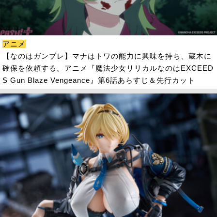
アニメ
【なのはガンブレ】マナはトワの能力に興味を持ち、蔵木に
確保を依頼する。アニメ『魔法少女リリカルなのはEXCEED
S Gun Blaze Vengeance』第6話あらすじ＆先行カット