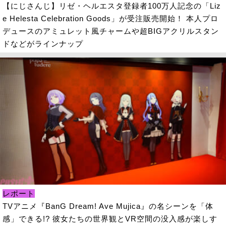
【にじさんじ】リゼ・ヘルエスタ登録者100万人記念の「Liz
e Helesta Celebration Goods」が受注販売開始！ 本人プロ
デュースのアミュレット風チャームや超BIGアクリルスタン
ドなどがラインナップ
レポート
TVアニメ『BanG Dream! Ave Mujica』の名シーンを「体
感」できる!? 彼女たちの世界観とVR空間の没入感が楽しす