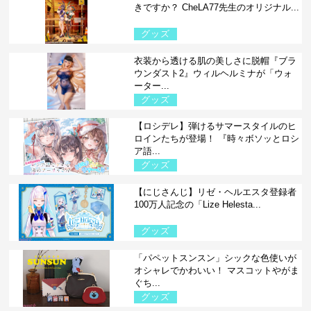
きですか？ CheLA77先生のオリジナル...
グッズ
衣装から透ける肌の美しさに脱帽『ブラ
ウンダスト2』ウィルヘルミナが「ウォ
ーター...
グッズ
【ロシデレ】弾けるサマースタイルのヒ
ロインたちが登場！ 『時々ボソッとロシ
ア語...
グッズ
【にじさんじ】リゼ・ヘルエスタ登録者
100万人記念の「Lize Helesta...
グッズ
「パペットスンスン」シックな色使いが
オシャレでかわいい！ マスコットやがま
ぐち...
グッズ