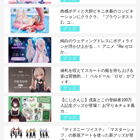
肉感ボディと大胆ビキニ水着のコンビネ
ーションにクラクラ。『ブラウンダスト
2』ユ...
グッズ
純白のウェディングドレスにボディライ
ンが浮かび上がる…！ アニメ『Re:ゼロ
か...
グッズ
値札を咥えてスカートの裾を持ち上げる
姿は背徳的…！ ベルドール「ロゼ」がフ
ィギ...
グッズ
【にじさんじ】戌亥とこの登録者100万
人記念グッズが登場！ お守り＆チェキ風
カ...
グッズ
『ディズニー ツイステ』「マスターシェ
フ」の新規アートを使った新グッズが登