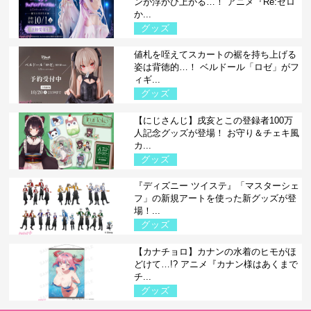
ンが浮かび上がる…！ アニメ『Re:ゼロ
か...
グッズ
値札を咥えてスカートの裾を持ち上げる
姿は背徳的…！ ベルドール「ロゼ」がフ
ィギ...
グッズ
【にじさんじ】戌亥とこの登録者100万
人記念グッズが登場！ お守り＆チェキ風
カ...
グッズ
『ディズニー ツイステ』「マスターシェ
フ」の新規アートを使った新グッズが登
場！...
グッズ
【カナチョロ】カナンの水着のヒモがほ
どけて…!? アニメ『カナン様はあくまで
チ...
グッズ