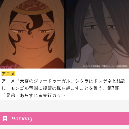
アニメ
アニメ『天幕のジャードゥーガル』シタラはドレゲネと結託
し、モンゴル帝国に復讐の嵐を起こすことを誓う。第7幕
「兄弟」あらすじ＆先行カット
Ranking