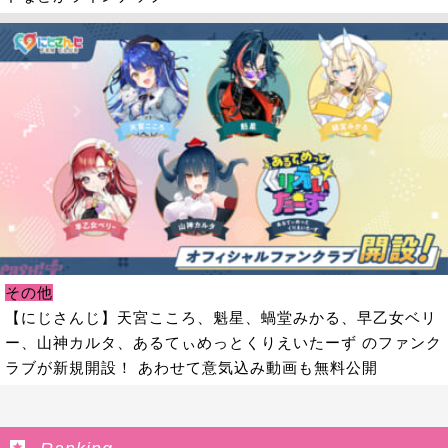
その他
【にじさんじ】天宮こころ、魁星、蝸堂みかる、早乙女ベリ
ー、山神カルタ、あるてぃめっとくりえいたーず のファンク
ラブが新規開設！ あわせて意気込み動画も無料公開