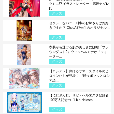
ツも…!? イラストレーター・高峰ナダレ
氏...
グッズ
セクシーなバニー刑事のお姉さんはお好
きですか？ CheLA77先生のオリジナル...
グッズ
衣装から透ける肌の美しさに脱帽『ブラ
ウンダスト2』ウィルヘルミナが「ウォ
ーター...
グッズ
【ロシデレ】弾けるサマースタイルのヒ
ロインたちが登場！ 『時々ボソッとロシ
ア語...
グッズ
【にじさんじ】リゼ・ヘルエスタ登録者
100万人記念の「Lize Helesta...
グッズ