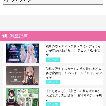
関連記事
純白のウェディングドレスにボディライ
ンが浮かび上がる…！ アニメ『Re:ゼロ
か...
グッズ
値札を咥えてスカートの裾を持ち上げる
姿は背徳的…！ ベルドール「ロゼ」がフ
ィギ...
グッズ
【にじさんじ】戌亥とこの登録者100万
人記念グッズが登場！ お守り＆チェキ風
カ...
グッズ