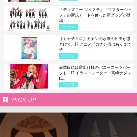
『ディズニー ツイステ』「マスターシェ
フ」の新規アートを使った新グッズが登
場！...
グッズ
【カナチョロ】カナンの水着のヒモがほ
どけて…!? アニメ『カナン様はあくまで
チ...
グッズ
豪華版には露出仕様のバニースーツパー
ツも…!? イラストレーター・高峰ナダレ
氏...
グッズ
PICK UP