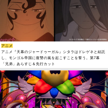
アニメ
アニメ『天幕のジャードゥーガル』シタラはドレゲネと結託
し、モンゴル帝国に復讐の嵐を起こすことを誓う。第7幕
「兄弟」あらすじ＆先行カット