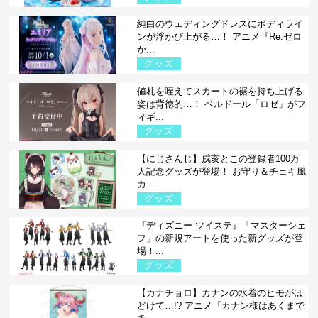
純白のウェディングドレスにボディライ
ンが浮かび上がる…！ アニメ『Re:ゼロ
か...
グッズ
値札を咥えてスカートの裾を持ち上げる
姿は背徳的…！ ベルドール「ロゼ」がフ
ィギ...
グッズ
【にじさんじ】戌亥とこの登録者100万
人記念グッズが登場！ お守り＆チェキ風
カ...
グッズ
『ディズニー ツイステ』「マスターシェ
フ」の新規アートを使った新グッズが登
場！...
グッズ
【カナチョロ】カナンの水着のヒモがほ
どけて…!? アニメ『カナン様はあくまで