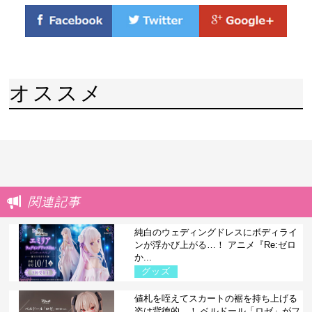
オススメ
関連記事
純白のウェディングドレスにボディライ
ンが浮かび上がる…！ アニメ『Re:ゼロ
か...
グッズ
値札を咥えてスカートの裾を持ち上げる
姿は背徳的…！ ベルドール「ロゼ」がフ