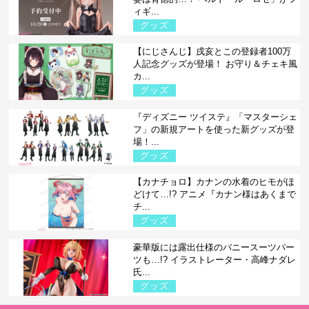
ィギ...
グッズ
【にじさんじ】戌亥とこの登録者100万
人記念グッズが登場！ お守り＆チェキ風
カ...
グッズ
『ディズニー ツイステ』「マスターシェ
フ」の新規アートを使った新グッズが登
場！...
グッズ
【カナチョロ】カナンの水着のヒモがほ
どけて…!? アニメ『カナン様はあくまで
チ...
グッズ
豪華版には露出仕様のバニースーツパー
ツも…!? イラストレーター・高峰ナダレ
氏...
グッズ