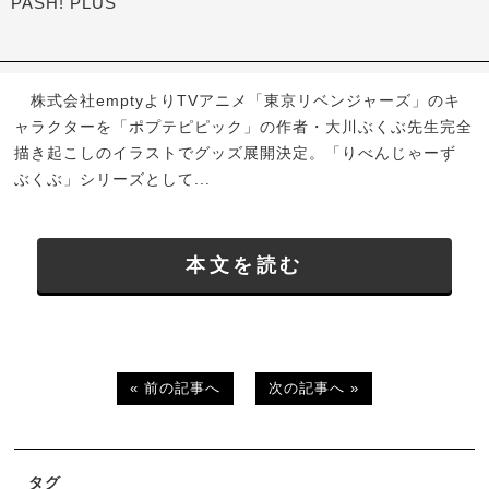
PASH! PLUS
株式会社emptyよりTVアニメ「東京リベンジャーズ」のキ
ャラクターを「ポプテピピック」の作者・大川ぶくぶ先生完全
描き起こしのイラストでグッズ展開決定。「りべんじゃーず
ぶくぶ」シリーズとして...
本文を読む
« 前の記事へ
次の記事へ »
タグ