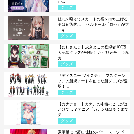
か...
グッズ
値札を咥えてスカートの裾を持ち上げる
姿は背徳的…！ ベルドール「ロゼ」がフ
ィギ...
グッズ
【にじさんじ】戌亥とこの登録者100万
人記念グッズが登場！ お守り＆チェキ風
カ...
グッズ
『ディズニー ツイステ』「マスターシェ
フ」の新規アートを使った新グッズが登
場！...
グッズ
【カナチョロ】カナンの水着のヒモがほ
どけて…!? アニメ『カナン様はあくまで
チ...
グッズ
豪華版には露出仕様のバニースーツパー