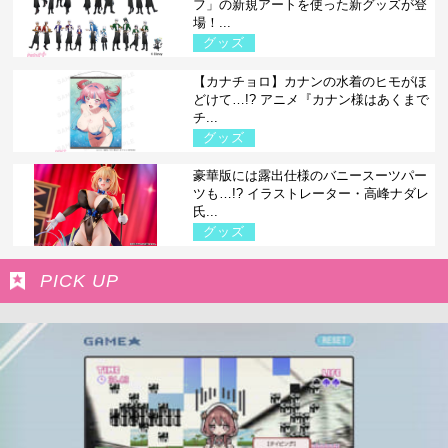
フ」の新規アートを使った新グッズが登
場！...
グッズ
【カナチョロ】カナンの水着のヒモがほ
どけて…!? アニメ『カナン様はあくまで
チ...
グッズ
豪華版には露出仕様のバニースーツパー
ツも…!? イラストレーター・高峰ナダレ
氏...
グッズ
PICK UP