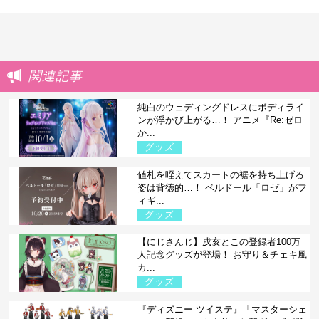
関連記事
純白のウェディングドレスにボディライ
ンが浮かび上がる…！ アニメ『Re:ゼロ
か...
グッズ
値札を咥えてスカートの裾を持ち上げる
姿は背徳的…！ ベルドール「ロゼ」がフ
ィギ...
グッズ
【にじさんじ】戌亥とこの登録者100万
人記念グッズが登場！ お守り＆チェキ風
カ...
グッズ
『ディズニー ツイステ』「マスターシェ