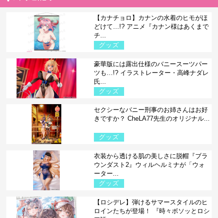
【カナチョロ】カナンの水着のヒモがほ
どけて…!? アニメ『カナン様はあくまで
チ...
グッズ
豪華版には露出仕様のバニースーツパー
ツも…!? イラストレーター・高峰ナダレ
氏...
グッズ
セクシーなバニー刑事のお姉さんはお好
きですか？ CheLA77先生のオリジナル...
グッズ
衣装から透ける肌の美しさに脱帽『ブラ
ウンダスト2』ウィルヘルミナが「ウォ
ーター...
グッズ
【ロシデレ】弾けるサマースタイルのヒ
ロインたちが登場！ 『時々ボソッとロシ