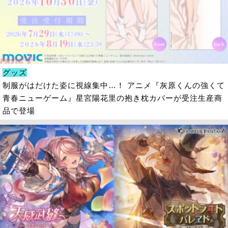
グッズ
制服がはだけた姿に視線集中…！ アニメ『灰原くんの強くて
青春ニューゲーム』星宮陽花里の抱き枕カバーが受注生産商
品で登場