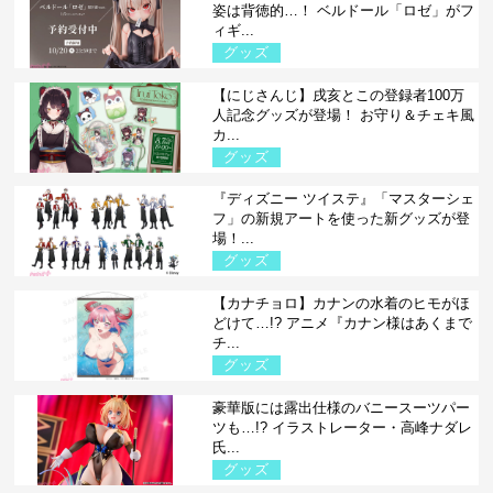
姿は背徳的…！ ベルドール「ロゼ」がフ
ィギ...
グッズ
【にじさんじ】戌亥とこの登録者100万
人記念グッズが登場！ お守り＆チェキ風
カ...
グッズ
『ディズニー ツイステ』「マスターシェ
フ」の新規アートを使った新グッズが登
場！...
グッズ
【カナチョロ】カナンの水着のヒモがほ
どけて…!? アニメ『カナン様はあくまで
チ...
グッズ
豪華版には露出仕様のバニースーツパー
ツも…!? イラストレーター・高峰ナダレ
氏...
グッズ