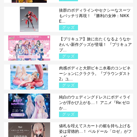
抜群のボディラインやセクシーなスーツ
もバッチリ再現！ 『勝利の女神：NIKK
E...
グッズ
【プリキュア】旅に出たくなるようなか
わいい新作グッズが登場！ 『プリキュア
プ...
グッズ
肉感ボディと大胆ビキニ水着のコンビネ
ーションにクラクラ。『ブラウンダスト
2』ユ...
グッズ
純白のウェディングドレスにボディライ
ンが浮かび上がる…！ アニメ『Re:ゼロ
か...
グッズ
値札を咥えてスカートの裾を持ち上げる
姿は背徳的…！ ベルドール「ロゼ」がフ
ィギ...