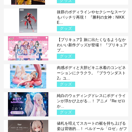
グッズ
抜群のボディラインやセクシーなスーツ
もバッチリ再現！ 『勝利の女神：NIKK
E...
グッズ
【プリキュア】旅に出たくなるようなか
わいい新作グッズが登場！ 『プリキュア
プ...
グッズ
肉感ボディと大胆ビキニ水着のコンビネ
ーションにクラクラ。『ブラウンダスト
2』ユ...
グッズ
純白のウェディングドレスにボディライ
ンが浮かび上がる…！ アニメ『Re:ゼロ
か...
グッズ
値札を咥えてスカートの裾を持ち上げる
姿は背徳的…！ ベルドール「ロゼ」がフ