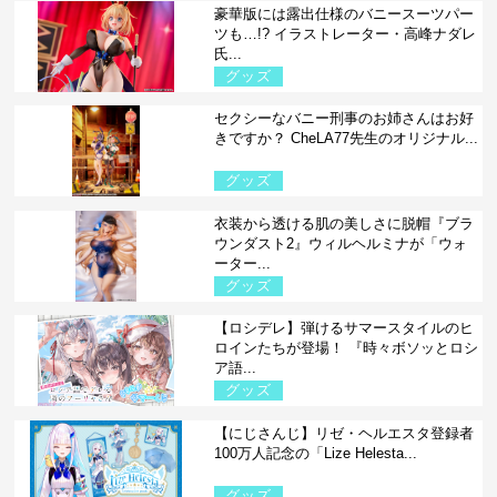
豪華版には露出仕様のバニースーツパー
ツも…!? イラストレーター・高峰ナダレ
氏...
グッズ
セクシーなバニー刑事のお姉さんはお好
きですか？ CheLA77先生のオリジナル...
グッズ
衣装から透ける肌の美しさに脱帽『ブラ
ウンダスト2』ウィルヘルミナが「ウォ
ーター...
グッズ
【ロシデレ】弾けるサマースタイルのヒ
ロインたちが登場！ 『時々ボソッとロシ
ア語...
グッズ
【にじさんじ】リゼ・ヘルエスタ登録者
100万人記念の「Lize Helesta...
グッズ