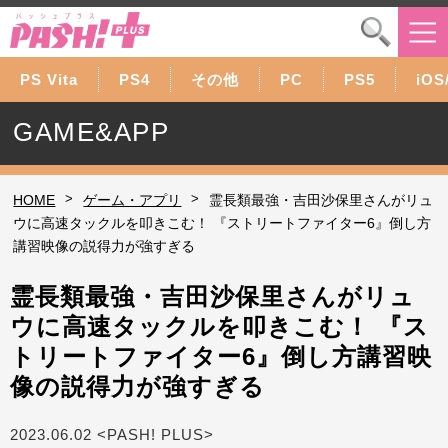
PS Vita
PS4
その他
PC
PS5
iOS
GAME&APP
>
>
HOME
ゲーム・アプリ
霊長類最強・吉田沙保里さんがリュ
ウに高速タックルを叩きこむ！ 『ストリートファイター6』倒し方
講習映像の説得力が強すぎる
霊長類最強・吉田沙保里さんがリュ
ウに高速タックルを叩きこむ！ 『ス
トリートファイター6』倒し方講習映
像の説得力が強すぎる
2023.06.02 <PASH! PLUS>