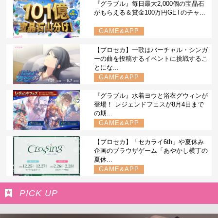
『グラブル』毎日最大2,000個の宝晶石
がもらえる＆賞金100万円GETのチャ...
GAME&APP
【プロセカ】一歌はバーチャル・シンガ
ーの曲を投稿するイベントに挑戦するこ
とにな...
GAME&APP
『グラブル』水着ヨウと浴衣グウィンが
登場！ レジェンドフェスが8月4日まで
の期...
GAME&APP
【プロセカ】「セカライ6th」や夏休み
企画のブラウザゲーム「あやかし横丁の
夏休...
GAME&APP
PICK UP