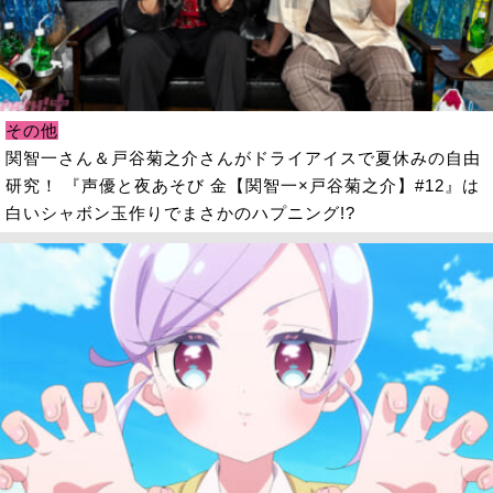
その他
関智一さん＆戸谷菊之介さんがドライアイスで夏休みの自由
研究！ 『声優と夜あそび 金【関智一×戸谷菊之介】#12』は
白いシャボン玉作りでまさかのハプニング!?