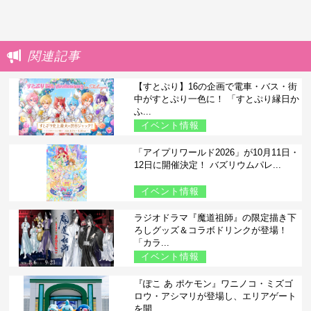
関連記事
【すとぷり】16の企画で電車・バス・街
中がすとぷり一色に！ 「すとぷり縁日か
ふ...
イベント情報
「アイプリワールド2026」が10月11日・
12日に開催決定！ バズリウムパレ...
イベント情報
ラジオドラマ『魔道祖師』の限定描き下
ろしグッズ＆コラボドリンクが登場！
「カラ...
イベント情報
『ぽこ あ ポケモン』ワニノコ・ミズゴ
ロウ・アシマリが登場し、エリアゲート
を開...