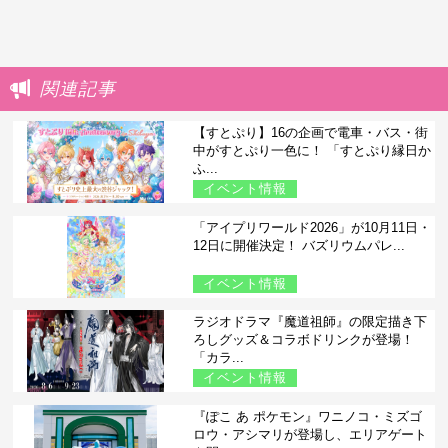
関連記事
【すとぷり】16の企画で電車・バス・街
中がすとぷり一色に！ 「すとぷり縁日か
ふ...
イベント情報
「アイプリワールド2026」が10月11日・
12日に開催決定！ バズリウムパレ...
イベント情報
ラジオドラマ『魔道祖師』の限定描き下
ろしグッズ＆コラボドリンクが登場！
「カラ...
イベント情報
『ぽこ あ ポケモン』ワニノコ・ミズゴ
ロウ・アシマリが登場し、エリアゲート