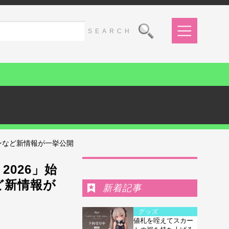
ンなど新情報が一挙公開
Ranking
026」始
ど新情報が
新着記事
グッズ
値札を咥えてスカー