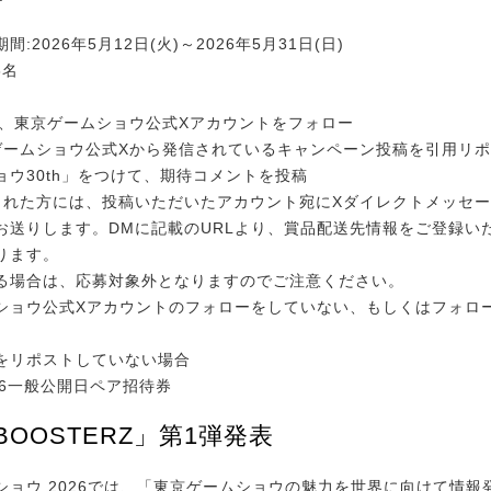
:2026年5月12日(火)～2026年5月31日(日)
6名
にて、東京ゲームショウ公式Xアカウントをフォロー
東京ゲームショウ公式Xから発信されているキャンペーン投稿を引用リ
ョウ30th」をつけて、期待コメントを投稿
選された方には、投稿いただいたアカウント宛にXダイレクトメッセー
お送りします。DMに記載のURLより、賞品配送先情報をご登録い
ります。
る場合は、応募対象外となりますのでご注意ください。
ショウ公式Xアカウントのフォローをしていない、もしくはフォロ
をリポストしていない場合
026一般公開日ペア招待券
 BOOSTERZ」第1弾発表
ョウ 2026では、「東京ゲームショウの魅力を世界に向けて情報発