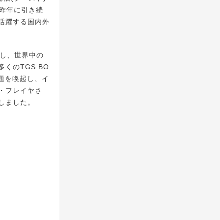
を昨年に引き続
活躍する国内外
信し、世界中の
くのTGS BO
話題を喚起し、イ
・フレイヤさ
決定しました。