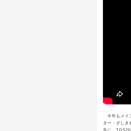
今年もメイン
ター・ざしき
共に、TGS2