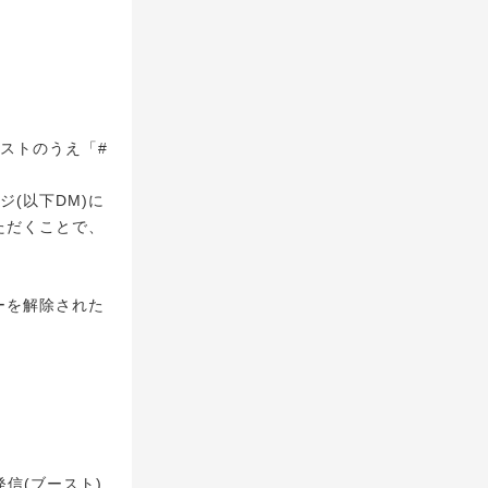
ポストのうえ「#
ジ(以下DM)に
ただくことで、
ーを解除された
信(ブースト)