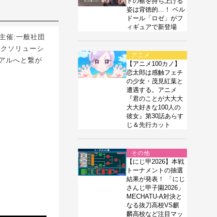
トの裾を持ち上げる
姿は背徳的…！ ベル
ドール「ロゼ」がフ
ィギュアで新登場
(主催:一般社団
ックソリューシ
アニメ
ュアルへと繋が
【アニメ100カノ】
恋太郎は感触フェチ
の少女・茂見紅葉と
遭遇する。アニメ
『君のことが大大大
大大好きな100人の
彼女』第30話あらす
じ＆先行カット
その他
【にじ甲2026】本戦
トーナメントの抽選
結果が発表！ 「にじ
さんじ甲子園2026」
MECHATU-A対決と
なる抜刀高校VS麒
麟高校など注目マッ