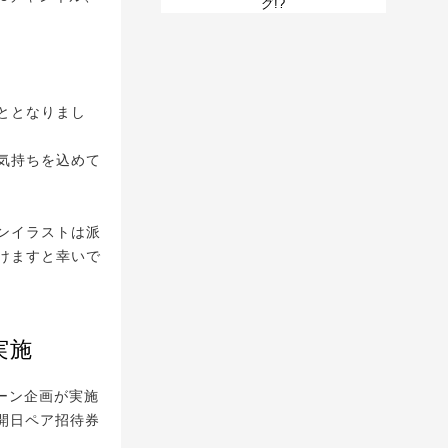
グ!?
ととなりまし
気持ちを込めて
ンイラストは派
けますと幸いで
実施
ペーン企画が実施
公開日ペア招待券