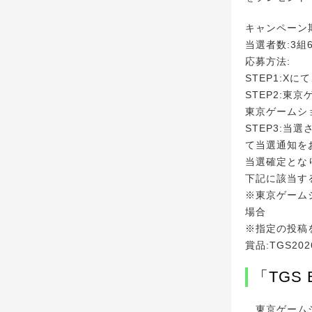
キャンペーン期間
当選者数:3組
応募方法:
STEP1:X
STEP2:
東京ゲームシ
STEP3:当
て当選通知を
当選確定とな
下記に該当す
※東京ゲーム
場合
※指定の投稿
賞品:TGS2
「TGS
東京ゲームシ