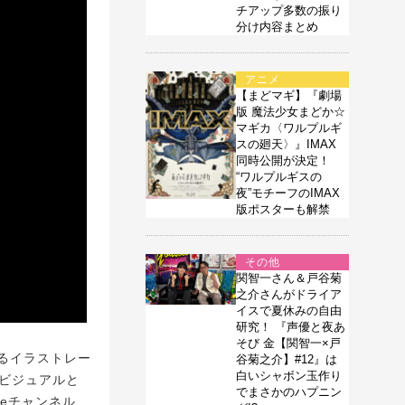
チアップ多数の振り
分け内容まとめ
アニメ
【まどマギ】『劇場
版 魔法少女まどか☆
マギカ〈ワルプルギ
スの廻天〉』IMAX
同時公開が決定！
“ワルプルギスの
夜”モチーフのIMAX
版ポスターも解禁
その他
関智一さん＆戸谷菊
之介さんがドライア
イスで夏休みの自由
研究！ 『声優と夜あ
そび 金【関智一×戸
るイラストレー
谷菊之介】#12』は
白いシャボン玉作り
のビジュアルと
でまさかのハプニン
beチャンネル、