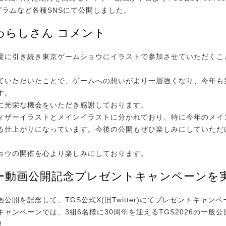
グラムなど各種SNSにて公開しました。
わらしさん コメント
度に引き続き東京ゲームショウにイラストで参加させていただくこ
ていただいたことで、ゲームへの想いがより一層強くなり、今年も
す。
に光栄な機会をいただき感謝しております。
ィザーイラストとメインイラストに分かれており、特に今年のメイ
る仕上がりになっています。今後の公開もぜひ楽しみにしていただ
ョウの開催を心より楽しみにしております。
ー動画公開記念プレゼントキャンペーンを
開を記念して、TGS公式X(旧Twitter)にてプレゼントキャン
ャンペーンでは、3組6名様に30周年を迎えるTGS2026の一般
！