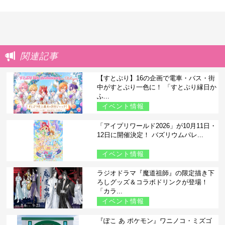
関連記事
【すとぷり】16の企画で電車・バス・街
中がすとぷり一色に！ 「すとぷり縁日か
ふ...
イベント情報
「アイプリワールド2026」が10月11日・
12日に開催決定！ バズリウムパレ...
イベント情報
ラジオドラマ『魔道祖師』の限定描き下
ろしグッズ＆コラボドリンクが登場！
「カラ...
イベント情報
『ぽこ あ ポケモン』ワニノコ・ミズゴ