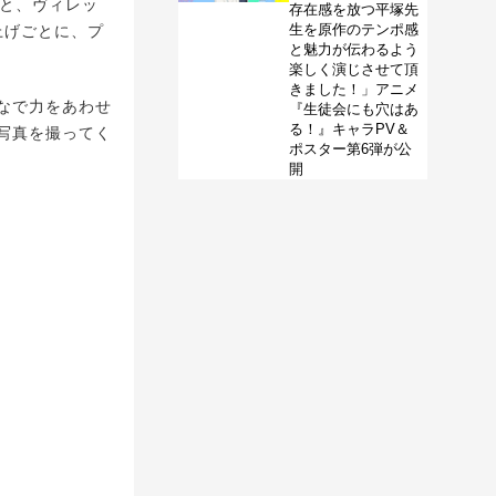
D」と、ヴィレッ
存在感を放つ平塚先
生を原作のテンポ感
上げごとに、プ
と魅力が伝わるよう
楽しく演じさせて頂
きました！」アニメ
なで力をあわせ
『生徒会にも穴はあ
る！』キャラPV＆
写真を撮ってく
ポスター第6弾が公
開