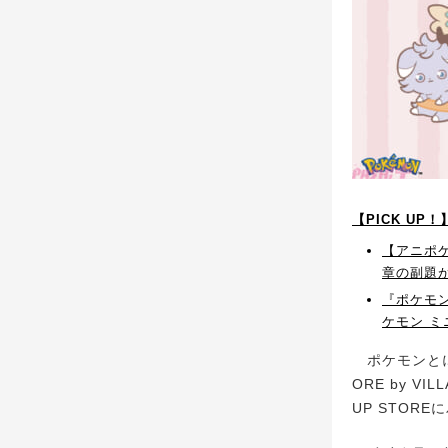
【PICK U
【アニポ
章の副題
『ポケモン
ケモン 
ポケモンとに
ORE by 
UP STOR