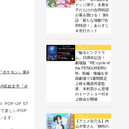
ドッジ弾子』水着女
子だらけの合同特訓
が幕を開ける！ 第6
話「新たな強敵!?合
同特訓！」あらすじ
＆先行カット
アニメ
『輪るピングドラ
ム』15周年記念！
劇場版『RE:cycle of
the PENGUINDRU
『ポケモン』第4
M』前編・後編を全
国劇場で1週間限定
上映＆幾原邦彦監
INE絵文字『ポ
督、木村昴さん登壇
のトークショー付き
上映会が開催
OP UP ST
かで楽しいPOP
アニメ
ています。
【アニメ生穴る】内
山夕実さん「独特の