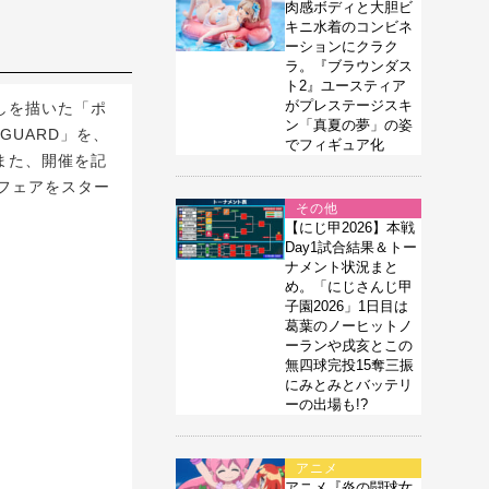
肉感ボディと大胆ビ
キニ水着のコンビネ
ーションにクラク
ラ。『ブラウンダス
ト2』ユースティア
がプレステージスキ
しを描いた「ポ
ン「真夏の夢」の姿
ANGUARD」を、
でフィギュア化
。また、開催を記
フェアをスター
その他
【にじ甲2026】本戦
Day1試合結果＆トー
ナメント状況まと
め。「にじさんじ甲
子園2026」1日目は
葛葉のノーヒットノ
ーランや戌亥とこの
無四球完投15奪三振
にみとみとバッテリ
ーの出場も!?
アニメ
アニメ『炎の闘球女