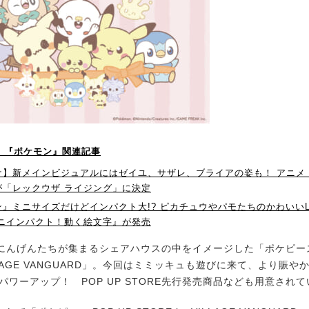
P！】『ポケモン』関連記事
ケ】新メインビジュアルにはゼイユ、サザレ、ブライアの姿も！ アニメ
が「レックウザ ライジング」に決定
』ミニサイズだけどインパクト大!? ピカチュウやパモたちのかわいいL
ミニインパクト！動く絵文字』が発売
んげんたちが集まるシェアハウスの中をイメージした「ポケピース P
VILLAGE VANGUARD」。今回はミミッキュも遊びに来て、より賑や
Eにパワーアップ！ POP UP STORE先行発売商品なども用意され