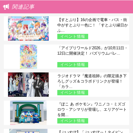
関連記事
【すとぷり】16の企画で電車・バス・街
中がすとぷり一色に！ 「すとぷり縁日か
ふ...
イベント情報
「アイプリワールド2026」が10月11日・
12日に開催決定！ バズリウムパレ...
イベント情報
ラジオドラマ『魔道祖師』の限定描き下
ろしグッズ＆コラボドリンクが登場！
「カラ...
イベント情報
『ぽこ あ ポケモン』ワニノコ・ミズゴ
ロウ・アシマリが登場し、エリアゲート
を開...
イベント情報
【ぶいすぽ】「ぶいすぽっ！タイピン