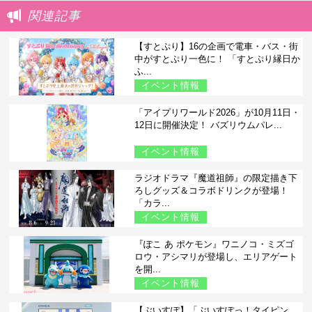
関連記事
【すとぷり】16の企画で電車・バス・街
中がすとぷり一色に！ 「すとぷり縁日か
ふ...
イベント情報
「アイプリワールド2026」が10月11日・
12日に開催決定！ バズリウムパレ...
イベント情報
ラジオドラマ『魔道祖師』の限定描き下
ろしグッズ＆コラボドリンクが登場！
「カラ...
イベント情報
『ぽこ あ ポケモン』ワニノコ・ミズゴ
ロウ・アシマリが登場し、エリアゲート
を開...
イベント情報
【ぶいすぽ】「ぶいすぽっ！タイピン