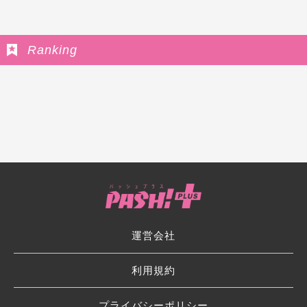
Ranking
運営会社
利用規約
プライバシーポリシー