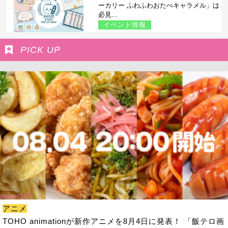
ーカリー ふわふわおたべキャラメル」は
必見...
イベント情報
PICK UP
アニメ
TOHO animationが新作アニメを8月4日に発表！ 「飯テロ画