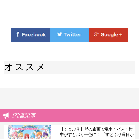
オススメ
関連記事
【すとぷり】16の企画で電車・バス・街
中がすとぷり一色に！ 「すとぷり縁日か