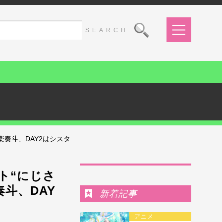
楽奏斗、DAY2はシスタ
Ranking
ント“にじさ
奏斗、DAY
新着記事
アニメ