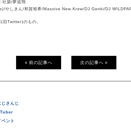
:社築/夢追翔
tune)/やしきん/和賀裕希/Massive New Krew/DJ Genki/DJ WILDPA
旧Twitter)のもの。
« 前の記事へ
次の記事へ »
にじさんじ
Tuber
イベント