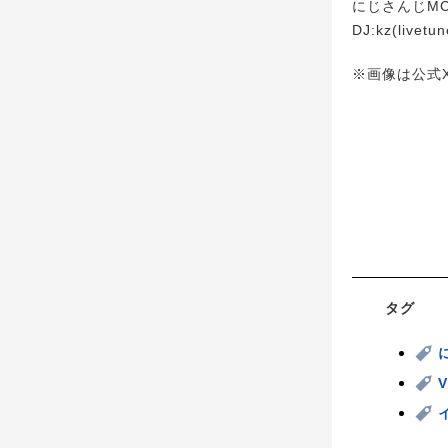
にじさんじMC
DJ:kz(live
※画像は公式X(
タグ
V