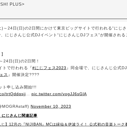
ASH! PLUS>
土)～24日(日)の2日間にかけて東京ビッグサイトで行われる“にじさ
で、にじさんじ公式DJイベント“にじさんじDJフェス”が開催され
 】
)～24日(日)の2日間！
イトで行われる『
#にじフェス2023
』同会場で、にじさんじ公式D
フェス
』開催決定????
ト申し込み開始!!!
.co/trtQddqsjj
…
pic.twitter.com/vogJJ6sGlA
@MOGRAstaff)
November 10, 2023
！】にじさんじ関連記事
じ】12月の『NIJIBAN』MCは緑仙＆伊波ライ！ 公式初の音楽トーク番