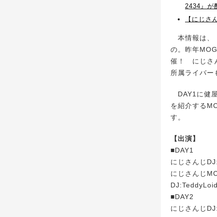
2434』
【にじさん
本情報は、「秋
の。昨年MO
催！ にじさ
所属ライバー
DAY1に健
を紹介するMC
す。
【出演】
■DAY1
にじさんじDJ
にじさんじMC
DJ:TeddyLo
■DAY2
にじさんじDJ