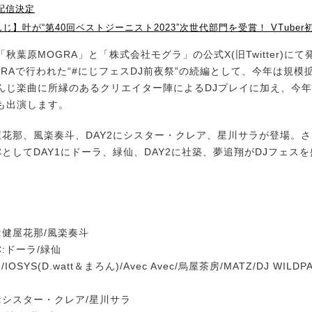
が配信決定
じ】叶が“第40回ベストジーニスト2023”次世代部門を受賞！ VTube
葉原MOGRA」と「株式会社モグラ」の公式X(旧Twitter)に
GRAで行われた“#にじフェスDJ前夜祭”の続編として、今年は規模
んじ楽曲に所縁のあるクリエイター陣によるDJプレイに加え、今
も出演します。
屋花那、風楽奏斗、DAY2にシスター・クレア、星川サラが登場。さ
としてDAY1にドーラ、緑仙、DAY2に社築、夢追翔がDJフェス
:健屋花那/風楽奏斗
:ドーラ/緑仙
id/IOSYS(D.watt＆まろん)/Avec Avec/烏屋茶房/MATZ/DJ WILDP
:シスター・クレア/星川サラ