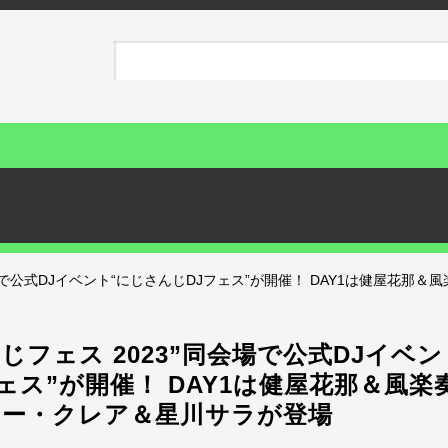
場で公式DJイベント“にじさんじDJフェス”が開催！ DAY1は健屋花那＆風
じフェス 2023”同会場で公式DJイベ
ェス”が開催！ DAY1は健屋花那＆風楽
ター・クレア＆星川サラが登場