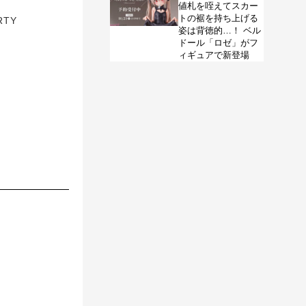
値札を咥えてスカー
トの裾を持ち上げる
RTY
姿は背徳的…！ ベル
ドール「ロゼ」がフ
ィギュアで新登場