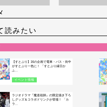
メ
て読みたい
【すとぷり】16の企画で電車・バス・街中
がすとぷり一色に！ 「すとぷり縁日か
ふ...
イベント情報
ラジオドラマ『魔道祖師』の限定描き下ろ
しグッズ＆コラボドリンクが登場！ 「カ
ラ...