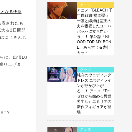
アニメ
アニメ『BLEACH 千
r初となる快挙
年血戦篇-禍進譚-』
一護と織姫は霊王の
て発表されたも
力を吸収したユーハ
拡大＆2日間開
バッハに立ち向か
う…！ 第43話「BL
年はにじさんじ
OOD FOR MY BON
E」あらすじ＆先行
カット
らに、出演DJ
を盛り上げま
グッズ
純白のウェディング
ドレスにボディライ
ンが浮かび上が
る…！ アニメ『Re:
ゼロから始める異世
界生活』エミリアの
新作フィギュアが登
場
ARTY
グッズ