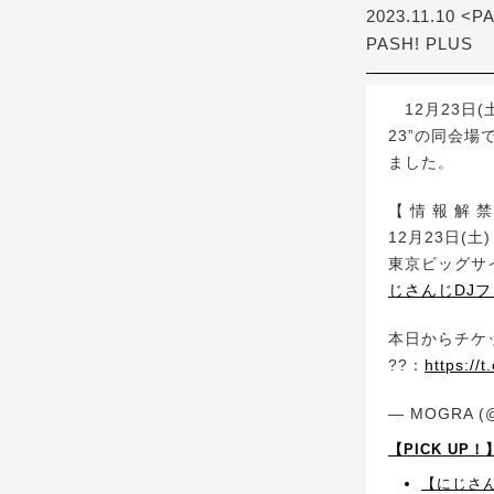
2023.11.10 <P
PASH! PLUS
12月23日(
23”の同会場
ました。
【 情 報 解 禁
12月23日(土
東京ビッグサ
じさんじDJ
本日からチケッ
??：
https://t
— MOGRA (
【PICK UP
【にじさん