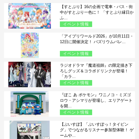
【すとぷり】16の企画で電車・バス・街
中がすとぷり一色に！ 「すとぷり縁日か
ふ...
イベント情報
「アイプリワールド2026」が10月11日・
12日に開催決定！ バズリウムパレ...
イベント情報
ラジオドラマ『魔道祖師』の限定描き下
ろしグッズ＆コラボドリンクが登場！
「カラ...
イベント情報
『ぽこ あ ポケモン』ワニノコ・ミズゴ
ロウ・アシマリが登場し、エリアゲート
を開...
イベント情報
【ぶいすぽ】「ぶいすぽっ！タイピン
グ」でつながるリスナー参加型体験！ ゲ
ームや...