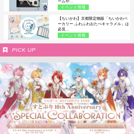
ームや...
イベント情報
【ちいかわ】京都限定物販「ちいかわベ
ーカリー ふわふわおたべキャラメル」は
必見...
イベント情報
PICK UP