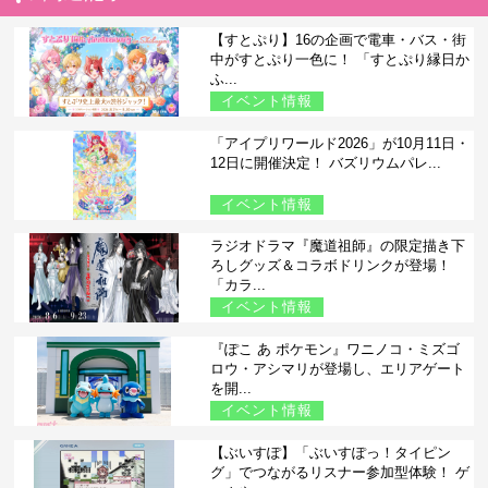
【すとぷり】16の企画で電車・バス・街
中がすとぷり一色に！ 「すとぷり縁日か
ふ...
イベント情報
「アイプリワールド2026」が10月11日・
12日に開催決定！ バズリウムパレ...
イベント情報
ラジオドラマ『魔道祖師』の限定描き下
ろしグッズ＆コラボドリンクが登場！
「カラ...
イベント情報
『ぽこ あ ポケモン』ワニノコ・ミズゴ
ロウ・アシマリが登場し、エリアゲート
を開...
イベント情報
【ぶいすぽ】「ぶいすぽっ！タイピン
グ」でつながるリスナー参加型体験！ ゲ