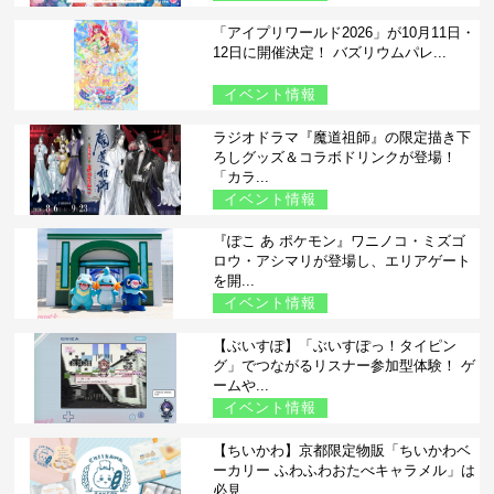
「アイプリワールド2026」が10月11日・
12日に開催決定！ バズリウムパレ...
イベント情報
ラジオドラマ『魔道祖師』の限定描き下
ろしグッズ＆コラボドリンクが登場！
「カラ...
イベント情報
『ぽこ あ ポケモン』ワニノコ・ミズゴ
ロウ・アシマリが登場し、エリアゲート
を開...
イベント情報
【ぶいすぽ】「ぶいすぽっ！タイピン
グ」でつながるリスナー参加型体験！ ゲ
ームや...
イベント情報
【ちいかわ】京都限定物販「ちいかわベ
ーカリー ふわふわおたべキャラメル」は
必見...