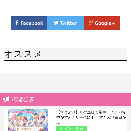
オススメ
関連記事
【すとぷり】16の企画で電車・バス・街
中がすとぷり一色に！ 「すとぷり縁日か
ふ...
イベント情報