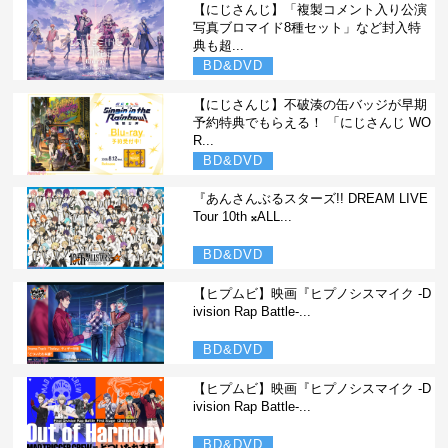
【にじさんじ】「複製コメント入り公演
写真ブロマイド8種セット」など封入特
典も超...
BD&DVD
【にじさんじ】不破湊の缶バッジが早期
予約特典でもらえる！ 「にじさんじ WO
R...
BD&DVD
『あんさんぶるスターズ!! DREAM LIVE
Tour 10th 𝄪ALL...
BD&DVD
【ヒプムビ】映画『ヒプノシスマイク -D
ivision Rap Battle-...
BD&DVD
【ヒプムビ】映画『ヒプノシスマイク -D
ivision Rap Battle-...
BD&DVD