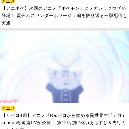
アニメ
【アニポケ】次回のアニメ『ポケモン』にメガレックウザが
登場！ 夏休みにワンダーボヤージュ編を振り返る一挙配信も
実施
アニメ
【リゼロ4期】アニメ『Re:ゼロから始める異世界生活』4th
season奪還編PVが公開！ 第12話(第78話)あらすじ＆先行カ