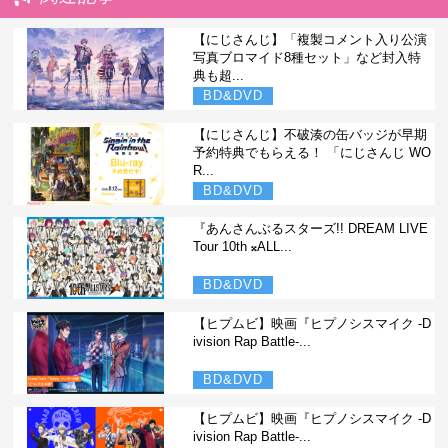
【にじさんじ】「複製コメント入り公演
写真ブロマイド8種セット」など封入特
典も超...
BD&DVD
【にじさんじ】不破湊の缶バッジが早期
予約特典でもらえる！ 「にじさんじ WO
R...
BD&DVD
『あんさんぶるスターズ!! DREAM LIVE
Tour 10th 𝄪ALL...
BD&DVD
【ヒプムビ】映画『ヒプノシスマイク -D
ivision Rap Battle-...
BD&DVD
【ヒプムビ】映画『ヒプノシスマイク -D
ivision Rap Battle-...