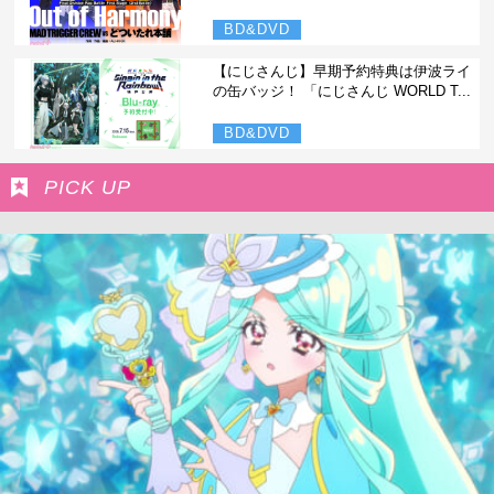
BD&DVD
【にじさんじ】早期予約特典は伊波ライ
の缶バッジ！ 「にじさんじ WORLD T...
BD&DVD
PICK UP