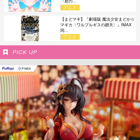
『君の...
アニメ
【まどマギ】『劇場版 魔法少女まどか☆
マギカ〈ワルプルギスの廻天〉』IMAX
同...
アニメ
PICK UP