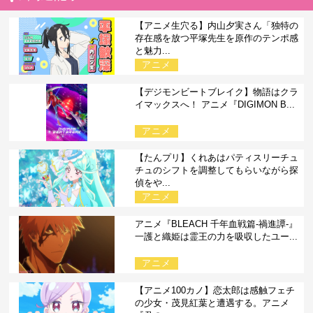
【アニメ生穴る】内山夕実さん「独特の
存在感を放つ平塚先生を原作のテンポ感
と魅力...
アニメ
【デジモンビートブレイク】物語はクラ
イマックスへ！ アニメ『DIGIMON B...
アニメ
【たんプリ】くれあはパティスリーチュ
チュのシフトを調整してもらいながら探
偵をや...
アニメ
アニメ『BLEACH 千年血戦篇-禍進譚-』
一護と織姫は霊王の力を吸収したユー...
アニメ
【アニメ100カノ】恋太郎は感触フェチ
の少女・茂見紅葉と遭遇する。アニメ