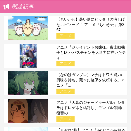
関連記事
【ちいかわ】暑い夏にピッタリの涼しげ
なエピソード！ アニメ『ちいかわ』第3
67...
アニメ
アニメ『ジャイアントお嬢様』富士動機
子とDr.セバスチャンを大迫力に描いたテ
ィ...
アニメ
【なのはガンブレ】マナはトワの能力に
興味を持ち、蔵木に確保を依頼する。ア
ニメ『...
アニメ
アニメ『天幕のジャードゥーガル』シタ
ラはドレゲネと結託し、モンゴル帝国に
復讐の...
アニメ
【リゼロ4期】アニメ『Re:ゼロから始め