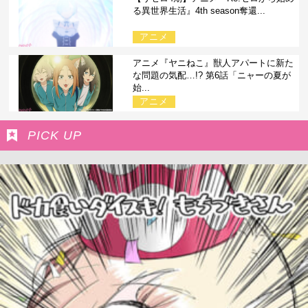
る異世界生活』4th season奪還...
アニメ
アニメ『ヤニねこ』獣人アパートに新た
な問題の気配…!? 第6話「ニャーの夏が
始...
アニメ
PICK UP