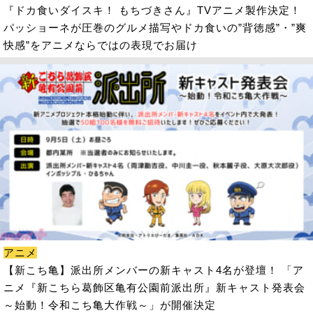
『ドカ食いダイスキ！ もちづきさん』TVアニメ製作決定！
パッショーネが圧巻のグルメ描写やドカ食いの”背徳感”・”爽
快感”をアニメならではの表現でお届け
アニメ
【新こち亀】派出所メンバーの新キャスト4名が登壇！ 「ア
ニメ『新こちら葛飾区亀有公園前派出所』新キャスト発表会
～始動！令和こち亀大作戦～」が開催決定