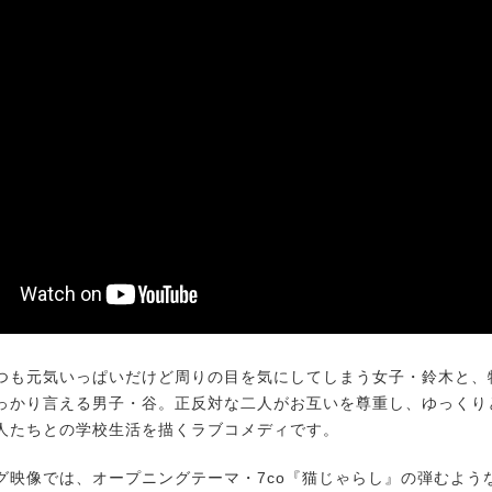
も元気いっぱいだけど周りの目を気にしてしまう女子・鈴木と、
っかり言える男子・谷。正反対な二人がお互いを尊重し、ゆっくり
人たちとの学校生活を描くラブコメディです。
映像では、オープニングテーマ・7co『猫じゃらし』の弾むよう