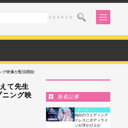
ング映像が配信開始
Ranking
えて先生
プニング映
新着記事
グッズ
純白のウェディング
ドレスにボディライ
ンが浮かび上が