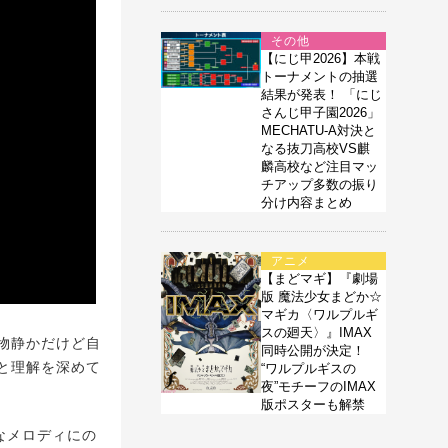
その他
【にじ甲2026】本戦
トーナメントの抽選
結果が発表！ 「にじ
さんじ甲子園2026」
MECHATU-A対決と
なる抜刀高校VS麒
麟高校など注目マッ
チアップ多数の振り
分け内容まとめ
アニメ
【まどマギ】『劇場
版 魔法少女まどか☆
マギカ〈ワルプルギ
スの廻天〉』IMAX
物静かだけど自
同時公開が決定！
と理解を深めて
“ワルプルギスの
夜”モチーフのIMAX
版ポスターも解禁
なメロディにの