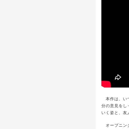
本作は、いつ
分の意見をし
いく姿と、友
オープニング