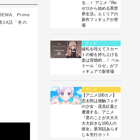
る…！ アニメ『Re:
ゼロから始める異世
界生活』エミリアの
MA、Prime
新作フィギュアが登
第14話「冬の
場
グッズ
値札を咥えてスカー
トの裾を持ち上げる
姿は背徳的…！ ベル
ドール「ロゼ」がフ
ィギュアで新登場
アニメ
【アニメ100カノ】
恋太郎は感触フェチ
の少女・茂見紅葉と
遭遇する。アニメ
『君のことが大大大
大大好きな100人の
彼女』第30話あらす
じ＆先行カット