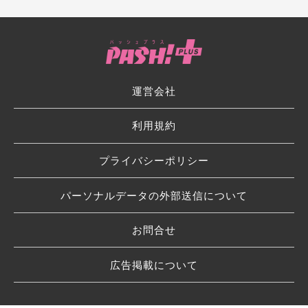
運営会社
利用規約
プライバシーポリシー
パーソナルデータの外部送信について
お問合せ
広告掲載について