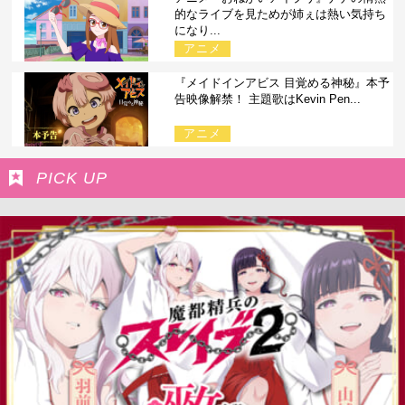
的なライブを見ためが姉ぇは熱い気持ち
になり...
アニメ
『メイドインアビス 目覚める神秘』本予
告映像解禁！ 主題歌はKevin Pen...
アニメ
PICK UP