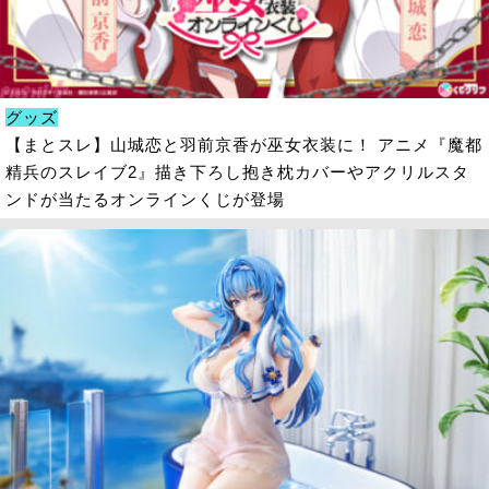
グッズ
【まとスレ】山城恋と羽前京香が巫女衣装に！ アニメ『魔都
精兵のスレイブ2』描き下ろし抱き枕カバーやアクリルスタ
ンドが当たるオンラインくじが登場