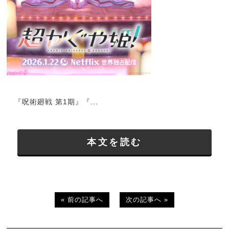
『呪術廻戦 第1期』『...
本文を読む
« 前の記事へ
次の記事へ »