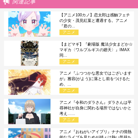
関連記事
【アニメ100カノ】恋太郎は感触フェチ
の少女・茂見紅葉と遭遇する。アニメ
『君の...
アニメ
【まどマギ】『劇場版 魔法少女まどか☆
マギカ〈ワルプルギスの廻天〉』IMAX
同...
アニメ
アニメ『ふつつかな悪女ではございます
が』雅容(がよう)に落とし前をつけるた
め、...
アニメ
アニメ『令和のダラさん』ダラさんは平
尋神社が自身に関わる場所ではないかと
考え…...
アニメ
アニメ『おねがいアイプリ』ナナの情熱
的なライブを見ためが姉ぇは熱い気持ち