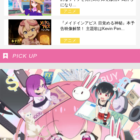
になり...
アニメ
『メイドインアビス 目覚める神秘』本予
告映像解禁！ 主題歌はKevin Pen...
アニメ
PICK UP