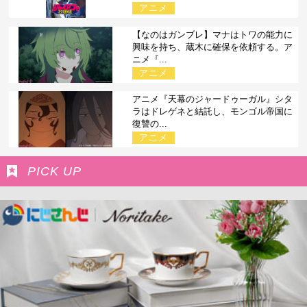
アニメ
【なのはガンブレ】マナはトワの能力に
興味を持ち、蔵木に確保を依頼する。ア
ニメ『...
アニメ
アニメ『天幕のジャードゥーガル』シタ
ラはドレゲネと結託し、モンゴル帝国に
復讐の...
アニメ
PICK UP