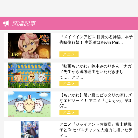
関連記事
『メイドインアビス 目覚める神秘』本予
告映像解禁！ 主題歌はKevin Pen...
アニメ
『映画ちいかわ』鈴木みのりさん「ナガ
ノ先生から選考理由をいただきまし
て…」アフ...
アニメ
【ちいかわ】暑い夏にピッタリの涼しげ
なエピソード！ アニメ『ちいかわ』第3
67...
アニメ
アニメ『ジャイアントお嬢様』富士動機
子とDr.セバスチャンを大迫力に描いたテ
ィ...