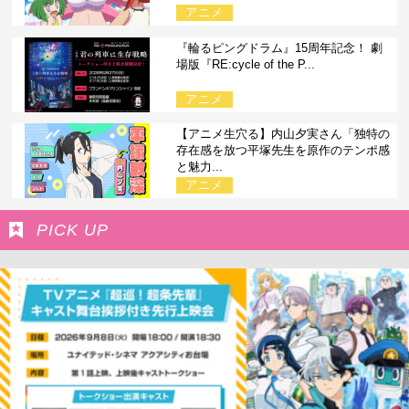
アニメ
『輪るピングドラム』15周年記念！ 劇
場版『RE:cycle of the P...
アニメ
【アニメ生穴る】内山夕実さん「独特の
存在感を放つ平塚先生を原作のテンポ感
と魅力...
アニメ
PICK UP