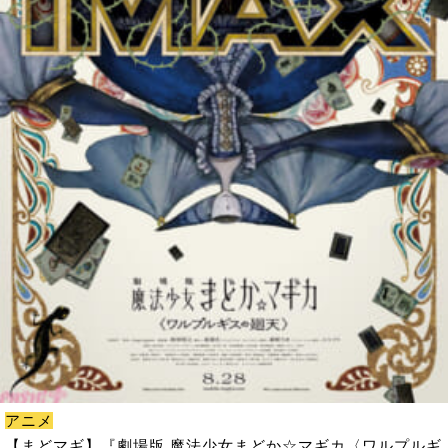
アニメ
【まどマギ】『劇場版 魔法少女まどか☆マギカ〈ワルプルギ