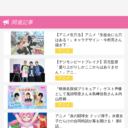
関連記事
【アニメ生穴る】アニメ『生徒会にも穴
はある！』キャラデザイン・今村亮さん
描き下...
アニメ
【デジモンビートブレイク】宮元監督
「盛り上がりしかここからはありませ
ん！」アニ...
アニメ
『映画名探偵プリキュア！』ゲスト声優
として鬼頭明里さん＆島﨑信長さん＆内
山昂輝...
アニメ
アニメ『炎の闘球女 ドッジ弾子』水着女
子だらけの合同特訓が幕を開ける！ 第6
話...