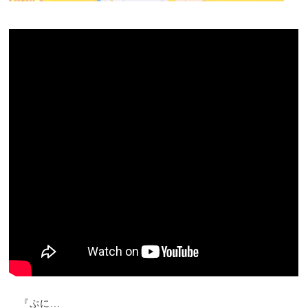
『ぷに...