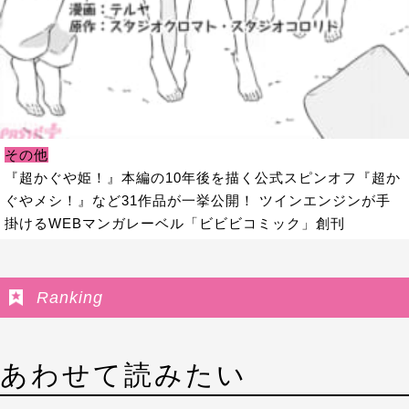
その他
『超かぐや姫！』本編の10年後を描く公式スピンオフ『超か
ぐやメシ！』など31作品が一挙公開！ ツインエンジンが手
掛けるWEBマンガレーベル「ビビビコミック」創刊
Ranking
あわせて読みたい