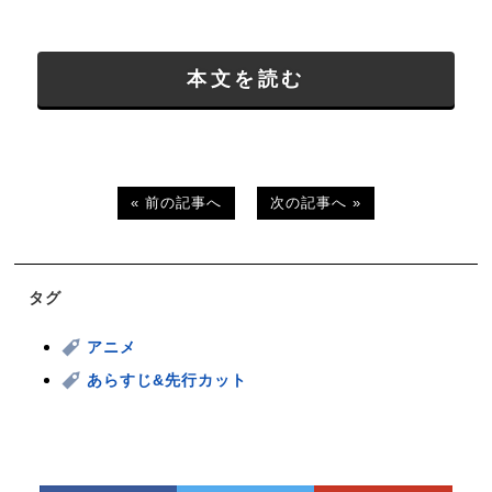
本文を読む
« 前の記事へ
次の記事へ »
タグ
アニメ
あらすじ&先行カット