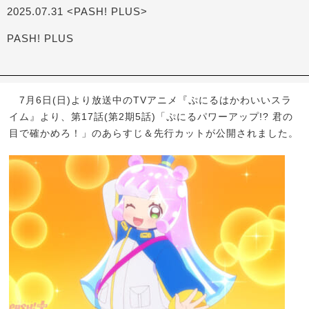
2025.07.31 <PASH! PLUS>
PASH! PLUS
7月6日(日)より放送中のTVアニメ『ぷにるはかわいいスラ
イム』より、第17話(第2期5話)「ぷにるパワーアップ!? 君の
目で確かめろ！」のあらすじ＆先行カットが公開されました。