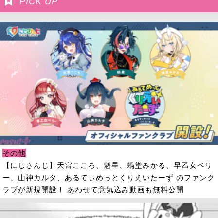
PICK UP
その他
【にじさんじ】天宮こころ、魁星、蝸堂みかる、早乙女ベリ
ー、山神カルタ、あるてぃめっとくりえいたーず のファンク
ラブが新規開設！ あわせて意気込み動画も無料公開