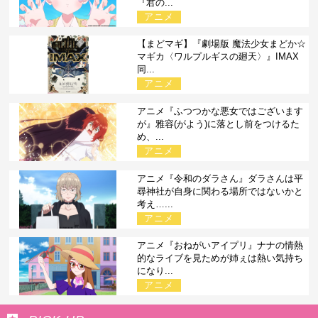
『君の...
アニメ
【まどマギ】『劇場版 魔法少女まどか☆
マギカ〈ワルプルギスの廻天〉』IMAX
同...
アニメ
アニメ『ふつつかな悪女ではございます
が』雅容(がよう)に落とし前をつけるた
め、...
アニメ
アニメ『令和のダラさん』ダラさんは平
尋神社が自身に関わる場所ではないかと
考え…...
アニメ
アニメ『おねがいアイプリ』ナナの情熱
的なライブを見ためが姉ぇは熱い気持ち
になり...
アニメ